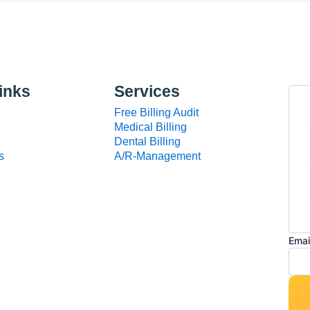
Emai
inks
Services
Nam
Free Billing Audit
Medical Billing
Dental Billing
s
A/R-Management
Emai