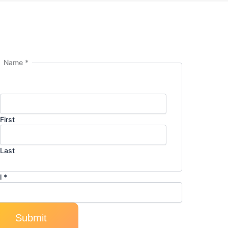
Name
*
l
e
First
Last
l
*
Submit