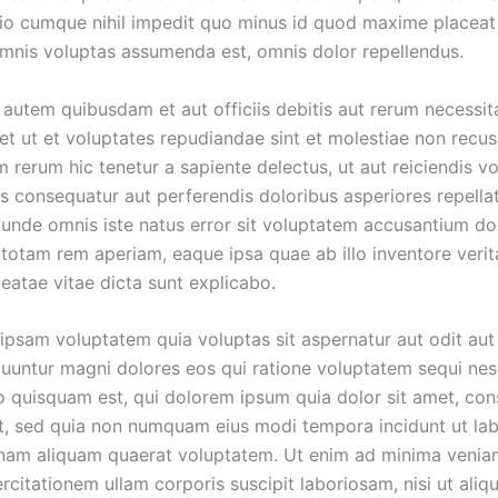
tio cumque nihil impedit quo minus id quod maxime placeat
mnis voluptas assumenda est, omnis dolor repellendus.
autem quibusdam et aut officiis debitis aut rerum necessit
et ut et voluptates repudiandae sint et molestiae non recu
 rerum hic tenetur a sapiente delectus, ut aut reiciendis v
s consequatur aut perferendis doloribus asperiores repellat
s unde omnis iste natus error sit voluptatem accusantium d
totam rem aperiam, eaque ipsa quae ab illo inventore verita
eatae vitae dicta sunt explicabo.
psam voluptatem quia voluptas sit aspernatur aut odit aut 
uuntur magni dolores eos qui ratione voluptatem sequi nes
 quisquam est, qui dolorem ipsum quia dolor sit amet, con
lit, sed quia non numquam eius modi tempora incidunt ut lab
am aliquam quaerat voluptatem. Ut enim ad minima veniam
citationem ullam corporis suscipit laboriosam, nisi ut aliq