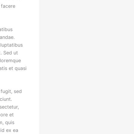
 facere
atibus
sandae.
oluptatibus
. Sed ut
oloremque
tis et quasi
fugit, sed
ciunt.
sectetur,
ore et
, quis
uid ex ea