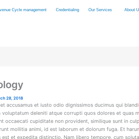
venue Cycle management
Credentialing
Our Services
About 
ology
ch 28, 2018
 et accusamus et iusto odio dignissimos ducimus qui blandit
 voluptatum deleniti atque corrupti quos dolores et quas m
nt occaecati cupiditate non provident, similique sunt in cul
erunt mollitia animi, id est laborum et dolorum fuga. Et har
s est et expedita distinctio. Nam libero tempore, cum solut