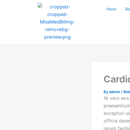
Skip
Home
Re
to
content
Cardi
By
admin
/
Mar
At vero eos
praesentium
excepturi si
officia des
rerum facili