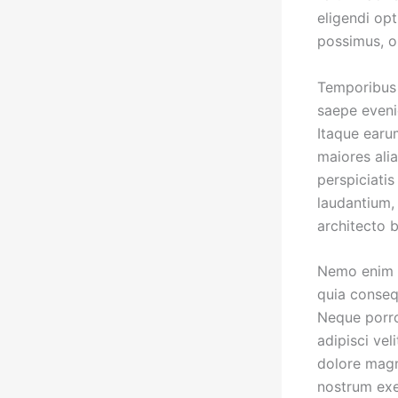
eligendi op
possimus, o
Temporibus 
saepe eveni
Itaque earum
maiores alia
perspiciati
laudantium, 
architecto b
Nemo enim i
quia conseq
Neque porro
adipisci ve
dolore magn
nostrum exer