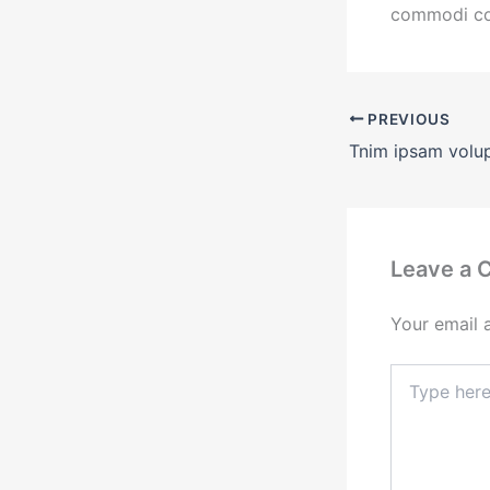
commodi co
PREVIOUS
Tnim ipsam volu
Leave a
Your email 
Type
here..