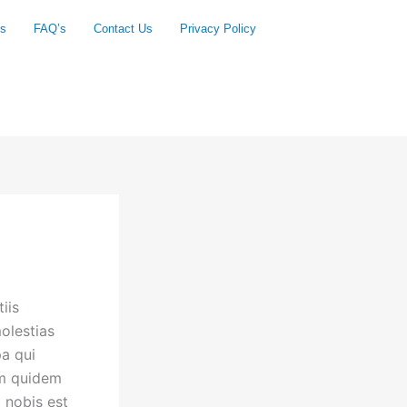
Us
FAQ’s
Contact Us
Privacy Policy
iis
olestias
pa qui
um quidem
a nobis est