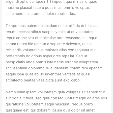
eligendi optio cumque nihil impedit quo minus id quod
maxime placeat facere possimus, omnis voluptas
assumenda est, omnis dolor repellendus.
Temporibus autem quibusdam et aut officiis debitis aut
rerum necessitatibus saepe eveniet ut et voluptates
repudiandae sint et molestiae non recusandae. Itaque
earum rerum hic tenetur a sapiente delectus, ut aut
reiciendis voluptatibus maiores alias consequatur aut
perferendis doloribus asperiores repellat. Sed ut
perspiciatis unde omnis iste natus error sit voluptatem
accusantium doloremque laudantium, totam rem aperiam,
eaque ipsa quae ab illo inventore veritatis et quasi
architecto beatae vitae dicta sunt explicabo.
Nemo enim ipsam voluptatem quia voluptas sit aspernatur
aut odit aut fugit, sed quia consequuntur magni dolores eos
qui ratione voluptatem sequi nesciunt. Neque porro
quisquam est, qui dolorem ipsum quia dolor sit amet,